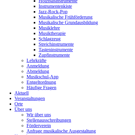
Holzblasinstrumente
Instrumentenkiste
Jazz-Rock-Pop
Musikalische Frühförderung
Musikalische Grundausbildung
Musiklehre
Musiktherapie
Schlagzeug
Streichinstrumente
Tasteninstrumente
Zupfinstrumente
Lehrkräfte
Anmeldung
Abmeldung
Musikschul-App
Entgeltordnung
Häufige Fragen
Aktuell
Veranstaltungen
Orte
Über uns
Wir über uns
Stellenausschreibungen
Förderverein
Anfrage musikalische Ausgestaltung