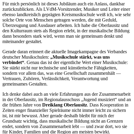
Für mich persönlich ist dieses Jubiläum auch ein Anlass, dankbar
zurückzublicken. Als LVdM-Vorsitzender, Musiker und Leiter einer
ebenso landkreislich geprägten Kreismusikschule weiß ich, wie sehr
solche Orte von Menschen getragen werden, die mit Geduld,
Überzeugung und Ausdauer arbeiten. Ich habe die Oberlausitz und
den Kulturraum stets als Region erlebt, in der musikalische Bildung
dann besonders stark wird, wenn man sie gemeinsam denkt und
miteinander gestaltet.
Gerade daran erinnert die aktuelle Imagekampagne des Verbandes
deutscher Musikschulen:
„Musikschule stärkt, was uns
verbindet“
. Genau das ist der eigentliche Wert einer Musikschule:
Sie stärkt nicht nur technische und künstlerische Fähigkeiten,
sondern vor allem das, was eine Gesellschaft zusammenhält —
Vertrauen, Zuhören, Verlässlichkeit, Verantwortung und
gemeinsames Gestalten.
Ich denke dabei auch an viele Erfahrungen aus der Zusammenarbeit
in der Oberlausitz, im Regionalausschuss „Jugend musiziert“ und an
die frühen Jahre von
Dreiklang Oberlausitz
. Dass Kooperation in
Zeiten enger finanzieller Spielräume nicht immer leicht zu sichern
ist, ist mir bewusst. Aber gerade deshalb bleibt für mich der
Grundsatz wichtig, dass musikalische Bildung nicht an Grenzen
endet, sondern von Zusammenarbeit lebt — und zwar dort, wo sie
für Kinder, Familien und die Region am meisten bewirkt.