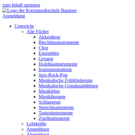
zum Inhalt springen
Anmeldung
Unterricht
Alle Fächer
Akkordeon
Blechblasinstrumente
Chor
Ensembles
Gesang
Holzblasinstrumente
Instrumentenkiste
Jazz-Rock-Pop
Musikalische Frühförderung
Musikalische Grundausbildung
Musiklehre
Musiktherapie
Schlagzeug
Streichinstrumente
Tasteninstrumente
Zupfinstrumente
Lehrkräfte
Anmeldung
Abmeldung