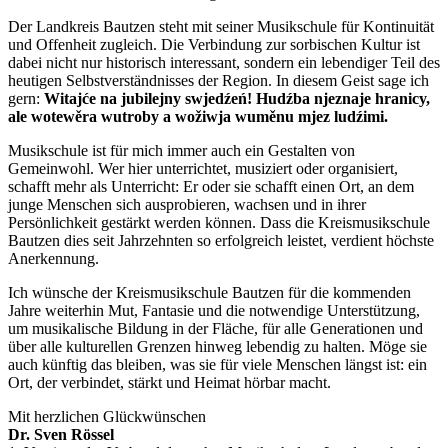
Der Landkreis Bautzen steht mit seiner Musikschule für Kontinuität
und Offenheit zugleich. Die Verbindung zur sorbischen Kultur ist
dabei nicht nur historisch interessant, sondern ein lebendiger Teil des
heutigen Selbstverständnisses der Region. In diesem Geist sage ich
gern:
Witajće na jubilejny swjedźeń! Hudźba njeznaje hranicy,
ale wotewěra wutroby a wožiwja wuměnu mjez ludźimi.
Musikschule ist für mich immer auch ein Gestalten von
Gemeinwohl. Wer hier unterrichtet, musiziert oder organisiert,
schafft mehr als Unterricht: Er oder sie schafft einen Ort, an dem
junge Menschen sich ausprobieren, wachsen und in ihrer
Persönlichkeit gestärkt werden können. Dass die Kreismusikschule
Bautzen dies seit Jahrzehnten so erfolgreich leistet, verdient höchste
Anerkennung.
Ich wünsche der Kreismusikschule Bautzen für die kommenden
Jahre weiterhin Mut, Fantasie und die notwendige Unterstützung,
um musikalische Bildung in der Fläche, für alle Generationen und
über alle kulturellen Grenzen hinweg lebendig zu halten. Möge sie
auch künftig das bleiben, was sie für viele Menschen längst ist: ein
Ort, der verbindet, stärkt und Heimat hörbar macht.
Mit herzlichen Glückwünschen
Dr. Sven Rössel