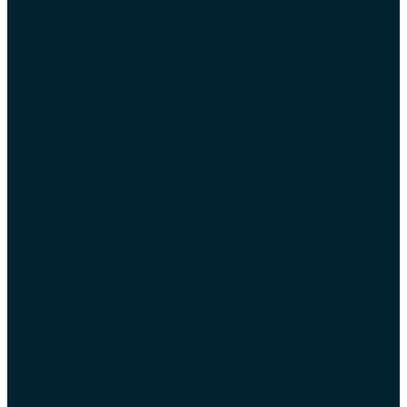
Unterricht
Lehrkräfte
Anmeldung
Gebühren
Häufige Fragen
Aktuell
Veranstaltungen
Unterrichtsorte
Stellenausschreibungen
Musikschul-App
Kontakt