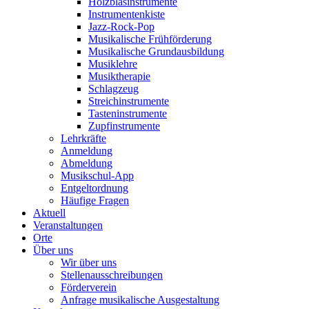
Holzblasinstrumente
Instrumentenkiste
Jazz-Rock-Pop
Musikalische Frühförderung
Musikalische Grundausbildung
Musiklehre
Musiktherapie
Schlagzeug
Streichinstrumente
Tasteninstrumente
Zupfinstrumente
Lehrkräfte
Anmeldung
Abmeldung
Musikschul-App
Entgeltordnung
Häufige Fragen
Aktuell
Veranstaltungen
Orte
Über uns
Wir über uns
Stellenausschreibungen
Förderverein
Anfrage musikalische Ausgestaltung