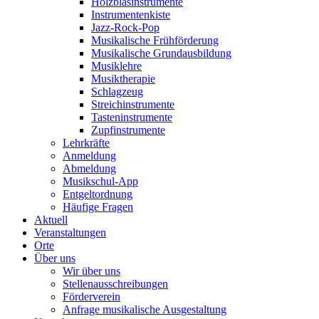
Holzblasinstrumente
Instrumentenkiste
Jazz-Rock-Pop
Musikalische Frühförderung
Musikalische Grundausbildung
Musiklehre
Musiktherapie
Schlagzeug
Streichinstrumente
Tasteninstrumente
Zupfinstrumente
Lehrkräfte
Anmeldung
Abmeldung
Musikschul-App
Entgeltordnung
Häufige Fragen
Aktuell
Veranstaltungen
Orte
Über uns
Wir über uns
Stellenausschreibungen
Förderverein
Anfrage musikalische Ausgestaltung