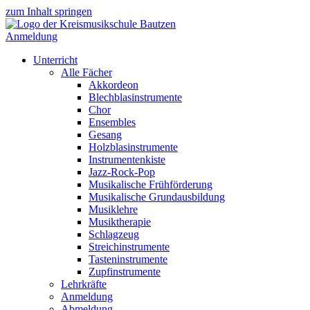
zum Inhalt springen
Anmeldung
Unterricht
Alle Fächer
Akkordeon
Blechblasinstrumente
Chor
Ensembles
Gesang
Holzblasinstrumente
Instrumentenkiste
Jazz-Rock-Pop
Musikalische Frühförderung
Musikalische Grundausbildung
Musiklehre
Musiktherapie
Schlagzeug
Streichinstrumente
Tasteninstrumente
Zupfinstrumente
Lehrkräfte
Anmeldung
Abmeldung