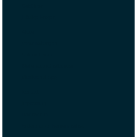
Gebühren
Häufige Fragen
Aktuell
Veranstaltungen
Unterrichtsorte
Stellenausschreibungen
Musikschul-App
Kontakt
Impressum
Datenschutz
Erklärung zur Barrierefreiheit