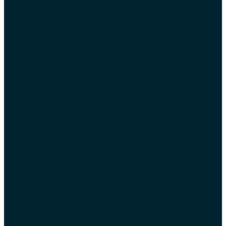
Häufige Fragen
Aktuell
Veranstaltungen
Unterrichtsorte
Stellenausschreibungen
Musikschul-App
Kontakt
Impressum
Datenschutz
Erklärung zur Barrierefreiheit