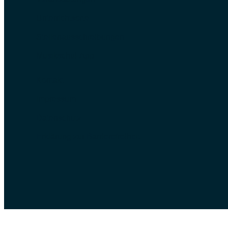
Unterrichtsorte
Stellenausschreibungen
Musikschul-App
Kontakt
Impressum
Datenschutz
Erklärung zur Barrierefreiheit