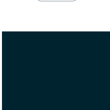
Unterricht
Lehrkräfte
Anmeldung
Gebühren
Häufige Fragen
Aktuell
Veranstaltungen