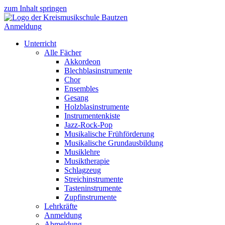
zum Inhalt springen
Anmeldung
Unterricht
Alle Fächer
Akkordeon
Blechblasinstrumente
Chor
Ensembles
Gesang
Holzblasinstrumente
Instrumentenkiste
Jazz-Rock-Pop
Musikalische Frühförderung
Musikalische Grundausbildung
Musiklehre
Musiktherapie
Schlagzeug
Streichinstrumente
Tasteninstrumente
Zupfinstrumente
Lehrkräfte
Anmeldung
Abmeldung