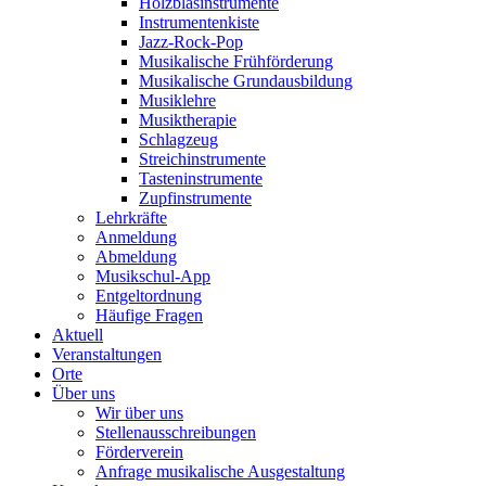
Holzblasinstrumente
Instrumentenkiste
Jazz-Rock-Pop
Musikalische Frühförderung
Musikalische Grundausbildung
Musiklehre
Musiktherapie
Schlagzeug
Streichinstrumente
Tasteninstrumente
Zupfinstrumente
Lehrkräfte
Anmeldung
Abmeldung
Musikschul-App
Entgeltordnung
Häufige Fragen
Aktuell
Veranstaltungen
Orte
Über uns
Wir über uns
Stellenausschreibungen
Förderverein
Anfrage musikalische Ausgestaltung