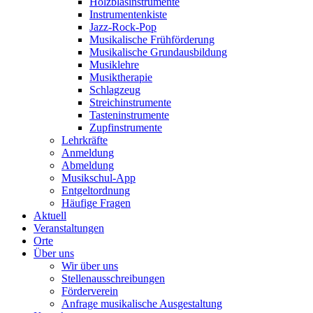
Holzblasinstrumente
Instrumentenkiste
Jazz-Rock-Pop
Musikalische Frühförderung
Musikalische Grundausbildung
Musiklehre
Musiktherapie
Schlagzeug
Streichinstrumente
Tasteninstrumente
Zupfinstrumente
Lehrkräfte
Anmeldung
Abmeldung
Musikschul-App
Entgeltordnung
Häufige Fragen
Aktuell
Veranstaltungen
Orte
Über uns
Wir über uns
Stellenausschreibungen
Förderverein
Anfrage musikalische Ausgestaltung