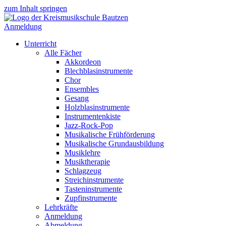
zum Inhalt springen
Anmeldung
Unterricht
Alle Fächer
Akkordeon
Blechblasinstrumente
Chor
Ensembles
Gesang
Holzblasinstrumente
Instrumentenkiste
Jazz-Rock-Pop
Musikalische Frühförderung
Musikalische Grundausbildung
Musiklehre
Musiktherapie
Schlagzeug
Streichinstrumente
Tasteninstrumente
Zupfinstrumente
Lehrkräfte
Anmeldung
Abmeldung