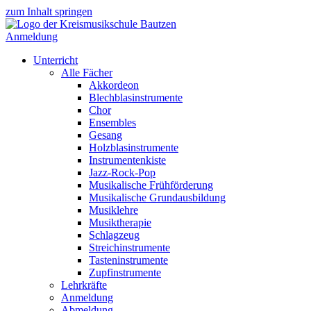
zum Inhalt springen
Anmeldung
Unterricht
Alle Fächer
Akkordeon
Blechblasinstrumente
Chor
Ensembles
Gesang
Holzblasinstrumente
Instrumentenkiste
Jazz-Rock-Pop
Musikalische Frühförderung
Musikalische Grundausbildung
Musiklehre
Musiktherapie
Schlagzeug
Streichinstrumente
Tasteninstrumente
Zupfinstrumente
Lehrkräfte
Anmeldung
Abmeldung