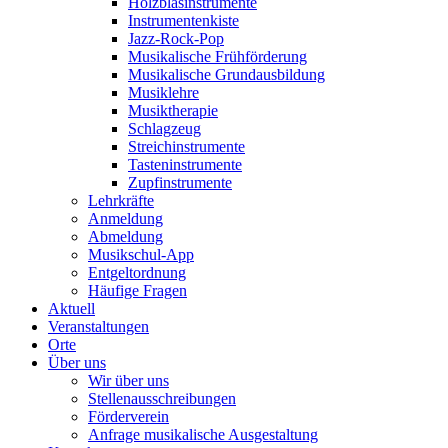
Holzblasinstrumente
Instrumentenkiste
Jazz-Rock-Pop
Musikalische Frühförderung
Musikalische Grundausbildung
Musiklehre
Musiktherapie
Schlagzeug
Streichinstrumente
Tasteninstrumente
Zupfinstrumente
Lehrkräfte
Anmeldung
Abmeldung
Musikschul-App
Entgeltordnung
Häufige Fragen
Aktuell
Veranstaltungen
Orte
Über uns
Wir über uns
Stellenausschreibungen
Förderverein
Anfrage musikalische Ausgestaltung