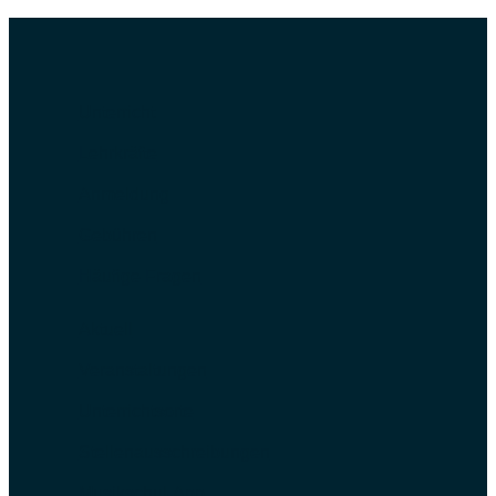
Unterricht
Lehrkräfte
Anmeldung
Gebühren
Häufige Fragen
Aktuell
Veranstaltungen
Unterrichtsorte
Stellenausschreibungen
Musikschul-App