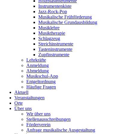
Holzblasinstrumente
Instrumentenkiste
Jazz-Rock-Pop
Musikalische Frühförderung
Musikalische Grundausbildung
Musiklehre
Musiktherapie
Schlagzeug
Streichinstrumente
Tasteninstrumente
Zupfinstrumente
Lehrkräfte
Anmeldung
Abmeldung
Musikschul-App
Entgeltordnung
Häufige Fragen
Aktuell
Veranstaltungen
Orte
Über uns
Wir über uns
Stellenausschreibungen
Förderverein
Anfrage musikalische Ausgestaltung