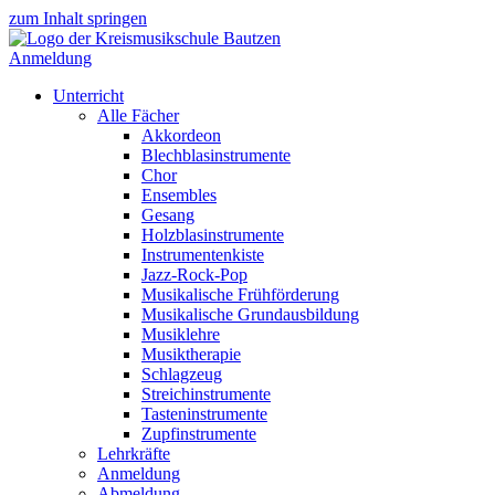
zum Inhalt springen
Anmeldung
Unterricht
Alle Fächer
Akkordeon
Blechblasinstrumente
Chor
Ensembles
Gesang
Holzblasinstrumente
Instrumentenkiste
Jazz-Rock-Pop
Musikalische Frühförderung
Musikalische Grundausbildung
Musiklehre
Musiktherapie
Schlagzeug
Streichinstrumente
Tasteninstrumente
Zupfinstrumente
Lehrkräfte
Anmeldung
Abmeldung